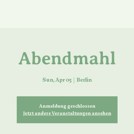
ue Seite
About us
Services
Media
Events
Abendmahl
Sun, Apr 05
  |  
Berlin
Anmeldung geschlossen
Jetzt andere Veranstaltungen ansehen