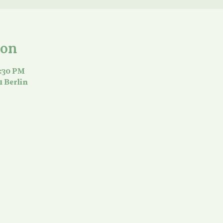
ion
2:30 PM
1 Berlin