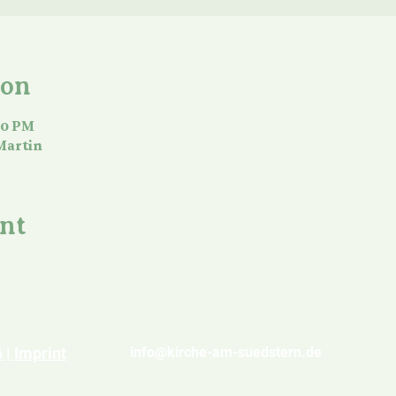
ion
:00 PM
Martin
ent
| Imprint
info@kirche-am-suedstern.de