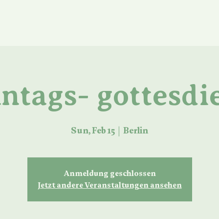
ue Seite
About us
Services
Media
Events
ntags- gottesdi
Sun, Feb 15
  |  
Berlin
Anmeldung geschlossen
Jetzt andere Veranstaltungen ansehen