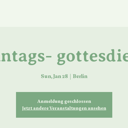
ue Seite
About us
Services
Media
Events
ntags- gottesdi
Sun, Jan 28
  |  
Berlin
Anmeldung geschlossen
Jetzt andere Veranstaltungen ansehen