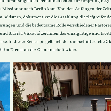
d herausragenden Persönlichkeiten. Ihr Ursprung liegt 
s Missionar nach Berlin kam. Von den Anfängen der Zel
am Südstern, dokumentiert die Erzählung die tiefgreifen
rungen und die bedeutsame Rolle verschiedener Pastoren
 und Slaviša Vuković zeichnen das einzigartige und facett
. In dieser Reise spiegelt sich der unerschütterliche Gl
t im Dienst an der Gemeinschaft wider.