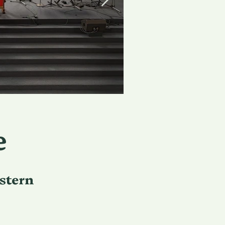
e
stern