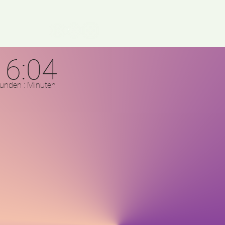
16:04
nden : Minuten