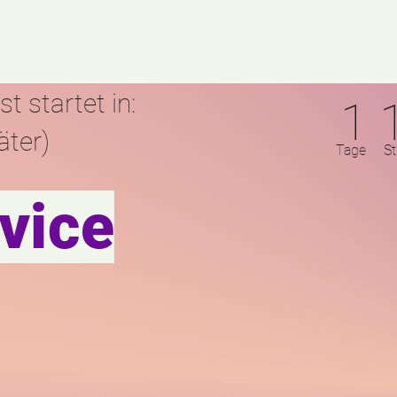
ber uns
Mitmachen
Vermietung
Kontakt
t startet in:
1 
äter)
Tage Stu
vice