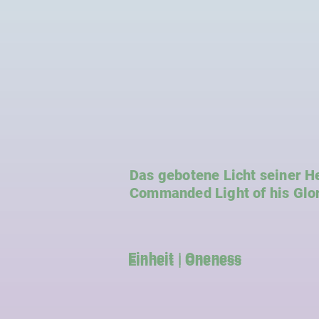
Das gebotene Licht seiner He
Commanded Light of his Glo
Einheit | Oneness
Einheit | Oneness