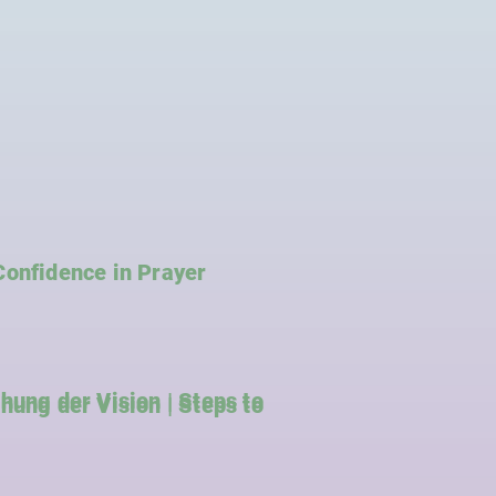
Confidence in Prayer
hung der Vision | Steps to
hung der Vision | Steps to