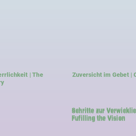
rrlichkeit | The
Zuversicht im Gebet | 
ry
Schritte zur Verwicklic
Schritte zur Verwicklic
Fufilling the Vision
Fufilling the Vision